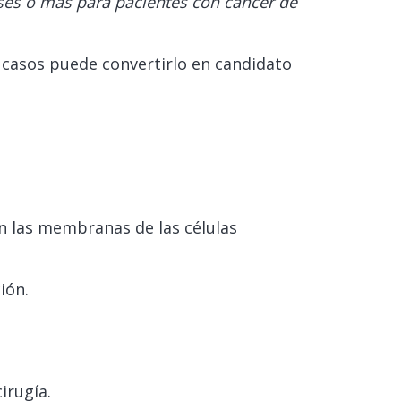
es o más para pacientes con cáncer de
 casos puede convertirlo en candidato
 en las membranas de las células
ión.
irugía.